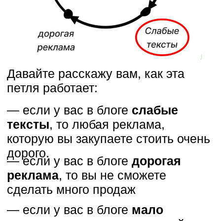
попадут в самое сердце вашей
аудитории.
— Универсальная структура
для быстрой генерации
продающего контента в вашем
блоге.
— 7 вещей, которые вы должны
убирать из своих текстов, чтобы
люди их дочитывали.
— Система работы
с копирайтером без потери
качества ваших текстов.
Видео № 2. Системные продажи
в блоге. Внедряем паутину
контента
В этом уроке: