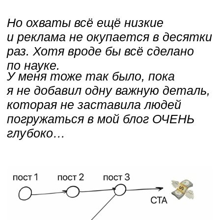
паутины контента
, что она
всё сделает за вас. Ваша
задача сводится к привлечению
людей внутрь блога, ведь
выбраться из него будет очень
сложно.
Подписчики начинают всё
больше и больше погружаться
в контент с каждым
следующим постом,
подкастом, видео или текстом.
Блоги моих учеников, в которых
уже работает эта система
начинают по-настоящему
читать. А этим могут
похвастаться единицы.
⏩ Но в то же время не бывает
двух одинаковых паутин — эта
система очень гибкая и подходит