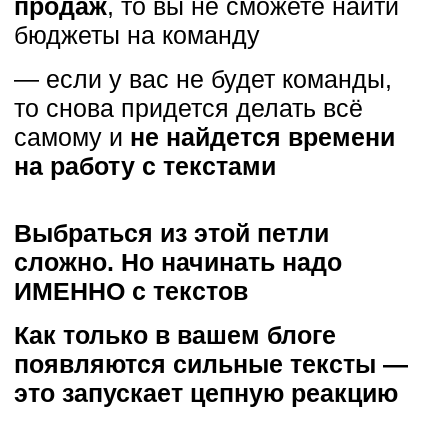
— Какие 5 шагов нужно пройти,
чтобы внедрить паутину
контента в свой блог?
— Топ-10 микроворонок, которые
станут основой вашего блога.
— Системный контент-план
и прогнозируемые продажи.
Авторский метод
не про#бываться
— Разбор популярных ошибок,
которые мешают вам продавать
Бонус № 1. 50 убийственных
заголовков мимо которых
не пройдет ни один ваш клиент
За последние несколько
месяцев я собрал целую
библиотеку заголовков, которые