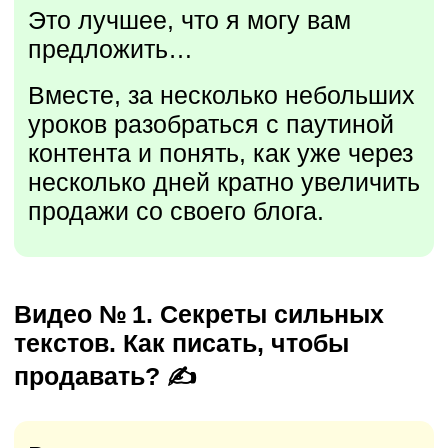
3970 РУБЛЕЙ
Записаться на мастер-класс
Зачем ты делаешь такие
условия и гарантируешь
100% возврат, если мне
не зайдет?
Это для меня самое важное.
Я не собираюсь зарабатывать
на продаже этого продукта,
я хочу познакомить вас с моей
методикой и доказать, что
вытаскивать деньги из блога
проще, чем вам кажется.
Повторюсь, основная идея этого
продукта создать со своими
подписчиками доверительные