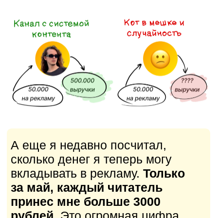
— Вся реклама, которую
вы покупаете, всегда будет
дешевле, чем у конкурентов
со слабыми текстами
— А значит у вас всегда будет
больше денег
с одинаковых
вложений.
— Появятся деньги, чтобы
нанимать
сильную команду.
— С сильной командой у вас
появляется больше времени,
чтобы придумывать идеи,
как еще
можно вырасти.
— Вы начинаете стремительно