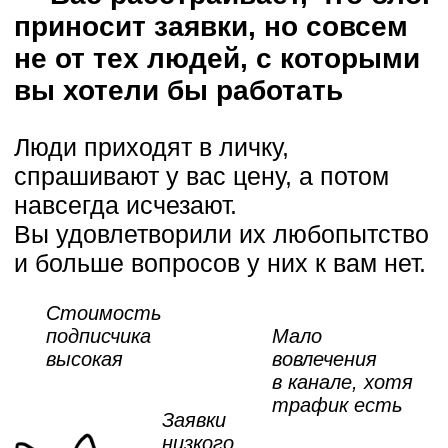
отписок
Но ведь вы точно не хуже
других и можете быстро
раскачать свой блог.
В этой статье я предлагаю вам
посмотреть шире.
Не на симптомы, а на источник
проблем —
отсутствие системы
ведения блога.
Системы,
в которой вы были бы уверены
и завтра, и через месяц.
Системы, которая стабильно
приносила бы вам
платежеспособных клиентов.