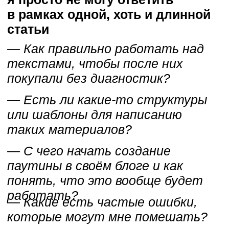
3970 РУБЛЕЙ
Записаться на мастер-класс
А какие ты даешь гарантии,
что это сработает в моём
случае?
Я на 260% уверен в качестве
своего продукта, ведь паутина
контента показала себя в деле
не только на моём блоге, но и на
блогах десятков моих учеников,
на блоге экспертов, которых
я продюсирую.