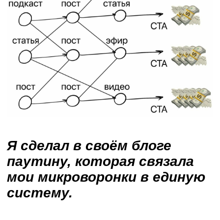
под любой стиль, будь у вас много
живого контента или только
экспертные посты.
Правда так хорошо
работает?
— 1.200.000 чистой прибыли