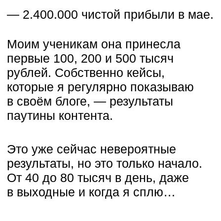
сделать много продаж
— если у вас в блоге
мало
продаж
, то вы не сможете найти
бюджеты на команду
— если у вас не будет команды,
то снова придется делать всё
самому и
не найдется времени
на работу с текстами
Выбраться из этой петли
сложно. Но начинать надо
ИМЕННО с текстов
Как только в вашем блоге
появляются сильные тексты —
это запускает цепную реакцию