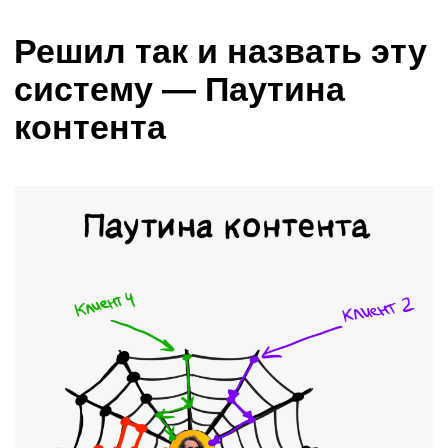
в марте
— 1.300.000 чистой прибыли
в апреле
— 2.400.000 чистой прибыли в мае.
Моим ученикам она принесла
первые 100, 200 и 500 тысяч
рублей. Собственно кейсы,
которые я регулярно показываю
в своём блоге, — результаты
паутины контента.
Это уже сейчас невероятные
результаты, но это только начало.
От 40 до 80 тысяч в день, даже
в выходные и когда я сплю…