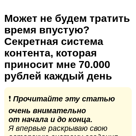
Может не будем тратить
время впустую?
Секретная система
контента, которая
приносит мне 70.000
рублей каждый день
❗️
Прочитайте эту статью
очень внимательно
от начала и до конца.
Я впервые раскрываю свою
авторскую систему создания
контента. Она превращает
холодных подписчиков
в лояльных клиентов, которые
готовы работать со мной
за любые деньги.
— Вы устали от бесконечных