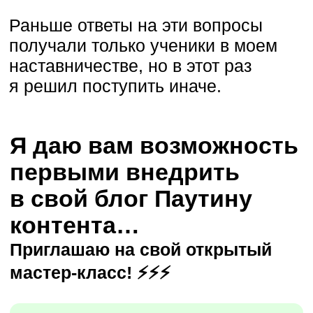
Мне понятен её механизм
и секрет, почему он работает
абсолютно в любой нише.
Уникальная система + сильный
копирайтинг еще никого
не подводили…
Но если, по какой-то причине,
у тебя не сработает эта
система или тебе просто
не понравится мой мастер-
класс, то я полностью верну
твои деньги.
Достаточно будет написать мне
в личные сообщения и рассказать,
что именно не получилось.
Я сразу же сделаю возврат.