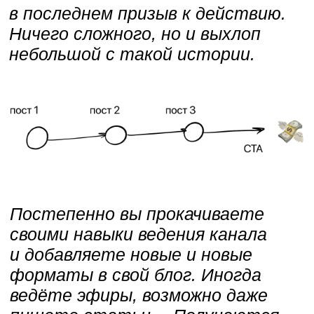
Я сделал в своём блоге
паутину, которая связала
мои микроворонки в единую
систему.
Решил так и назвать эту
систему — Паутина
контента