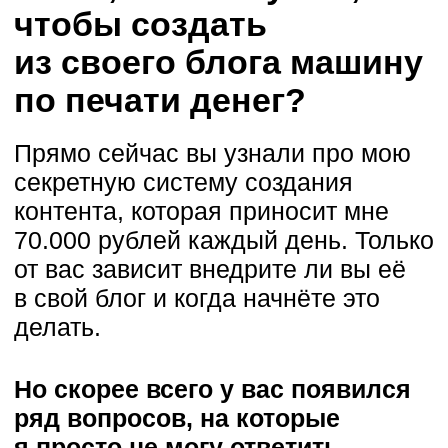
На самом деле никакого подвоха
нет. Все очень просто.
Я заметил, что все люди,
которые один раз что-то у меня
покупают — начинают
возвращаться снова и снова.
А работа с лояльным
клиентами — самое приятное,
что вообще можно себе
представить.
И если раньше самым дешевым
моим продуктом была разовая
консультация за 25.000,
то теперь я решил, что буду
расширять свою продуктовую
линейку
Меня раздражает философия
создавать дешевые продукты
посредственно. Поэтому моя
миссия — задавать новую
планку для рынка.