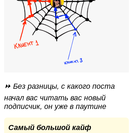
А еще я недавно посчитал,
сколько денег я теперь могу
вкладывать в рекламу.
Только
за май, каждый читатель
принес мне больше 3000
рублей.
Это огромная цифра,
после которой у меня не осталось
никакого волнения о стоимости
подписчика.
150? 200? 300? Да какая
разница, каждый человек,
который меня читает приносит
больше 3000 рублей.