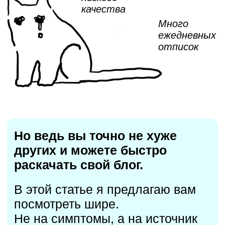
Я жил в постоянном
стрессе и не мог
разобраться, что
именно нужно делать
Без системы ведения контента
я постоянно отслеживал цену
подписчика, переписывал тексты
и очень переживал за свой блог.
У меня не было ощущения
стабильности и уверенности,
что завтра ко мне снова
придут клиенты.
С чего вдруг?
Может это была случайность?
Охваты же тоже невысокие.
Я начал искать… сутками