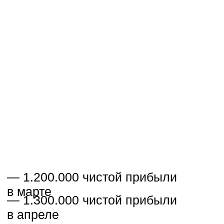
Давайте расскажу вам, как эта
петля работает:
— если у вас в блоге
слабые
тексты
, то любая реклама,
которую вы закупаете стоить очень
дорого.
— если у вас в блоге
дорогая
реклама
, то вы не сможете