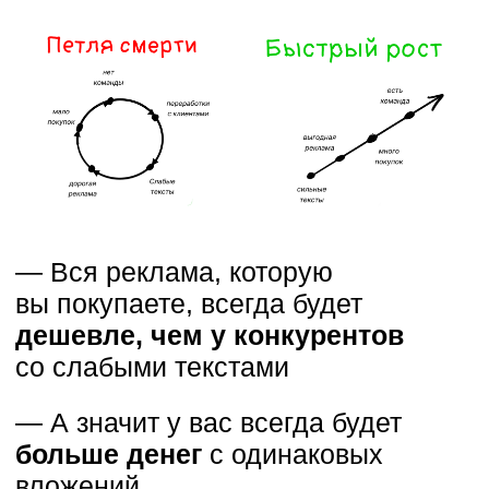
показывают самую высокую
конверсию из совершенно
разных источников. Некоторые
формулы этих заголовком
приносят миллионы долларов
экспертам из США.
Бонус № 2. Разбор статьи,
которая принесла мне 400.000
рублей за 3 дня
Я подробно разберу видео-
структуру своей старой статьи
и воронку, которая принесла мне
десятки клиентов
на высокочековые консультации.
Этот разбор раньше был только
в моём личном менторстве.