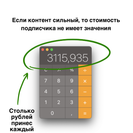
чтобы создать
из своего блога машину
по печати денег?
Прямо сейчас вы узнали про мою
секретную систему создания
контента, которая приносит мне
70.000 рублей каждый день. Только
от вас зависит внедрите ли вы её
в свой блог и когда начнёте это
делать.
Но скорее всего у вас появился
ряд вопросов, на которые
я просто не могу ответить
в рамках одной, хоть и длинной
статьи
— Как правильно работать над
текстами, чтобы после них
покупали без диагностик?