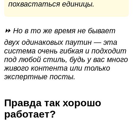
Но есть один элемент без
которого Паутина контента точно
не будет приносить вам 70.000
в день…
Да… если бы было все так просто,
то все бы давно уже переехали
в Дубай и купили бы новенькую
Ламбу Урус.
Паутина контента работает только
в связке с сильные тексты
Сильные тексты — это ваше
спасение от петли смерти…