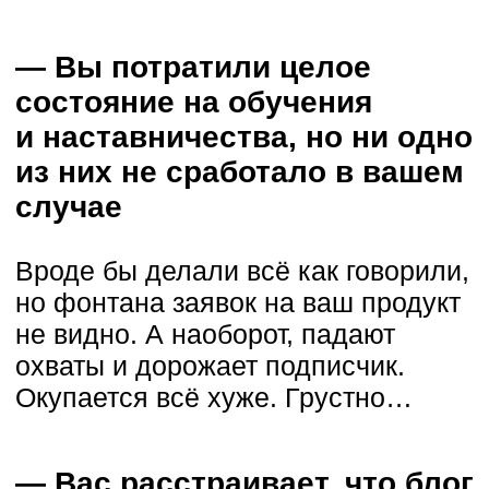
Окупается всё хуже. Грустно…
— Вас расстраивает, что блог
приносит заявки, но совсем
не от тех людей, с которыми
вы хотели бы работать
Люди приходят в личку,
спрашивают у вас цену, а потом
навсегда исчезают.
Вы удовлетворили их любопытство
и больше вопросов у них к вам нет.
Стоимость
Мало
подписчика
вовлечения
высокая
в канале, хотя
трафик есть
Заявки
низкого
качества
Много
ежедневных