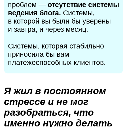
изучать других экспертов…
но все существующие решения
казались какими-то костылями,
которые подходят только одному
конкретному человеку.
Поэтому я создал такую
систему сам… Она очень
простая и интуитивная.
Мне кажется уже все знают, как
работают классические прогревы
в Телеграме. Публикуете
несколько постов и добавляете
в последнем призыв к действию.
Ничего сложного, но и выхлоп
небольшой с такой истории.