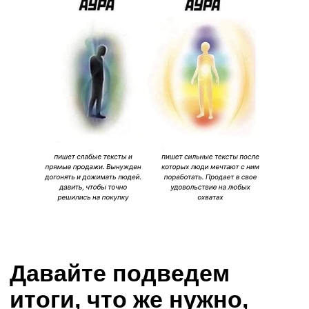
— Сколько должны стоить
убийственные заголовки, которые
я использую во всех своих
проектах?
— Сколько стоит подробный
разбор статьи, которая принесла
мне 400.000 за несколько дней
и продолжает генерировать
заявки?
3970 РУБЛЕЙ
Записаться на мастер-класс
В чем подвох? Почему так
дешево?