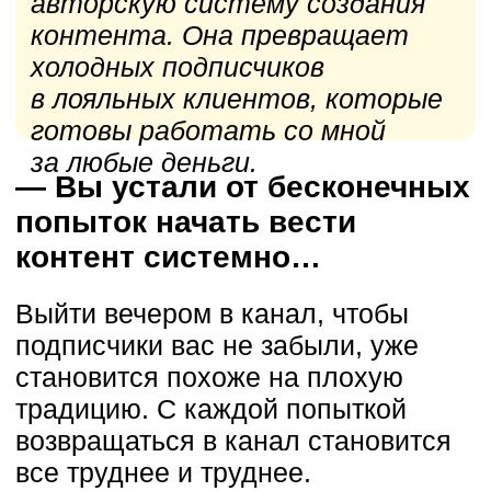
попыток начать вести
контент системно…
Выйти вечером в канал, чтобы
подписчики вас не забыли, уже
становится похоже на плохую
традицию. С каждой попыткой
возвращаться в канал становится
все труднее и труднее.
— Вы потратили целое
состояние на обучения
и наставничества, но ни одно
из них не сработало в вашем
случае
Вроде бы делали всё как говорили,
но фонтана заявок на ваш продукт
не видно. А наоборот, падают
охваты и дорожает подписчик.