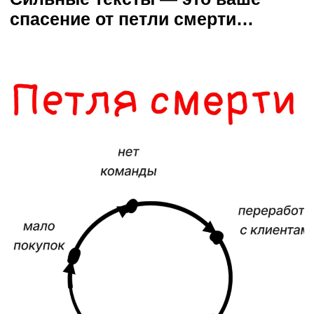
мастер-класс! ⚡⚡⚡
Это лучшее, что я могу вам
предложить…
Вместе, за несколько небольших
уроков разобраться с паутиной
контента и понять, как уже через
несколько дней кратно увеличить
продажи со своего блога.
Видео № 1. Секреты сильных
текстов. Как писать, чтобы
продавать? ✍
В этом уроке:
— Топ-3 способа искать
продающие смыслы, которые