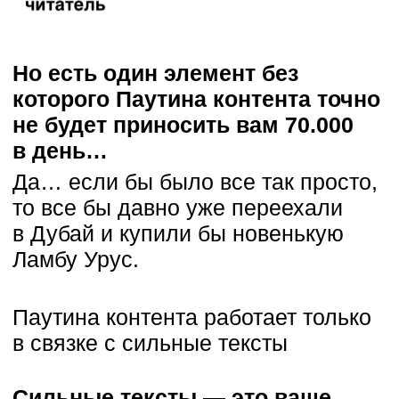
— Есть ли какие-то структуры
или шаблоны для написанию
таких материалов?
— С чего начать создание
паутины в своём блоге и как
понять, что это вообще будет
работать?
— Какие есть частые ошибки,
которые могут мне помешать?
Раньше ответы на эти вопросы
получали только ученики в моем
наставничестве, но в этот раз
я решил поступить иначе.
Я даю вам возможность
первыми внедрить
в свой блог Паутину
контента…
Приглашаю на свой открытый